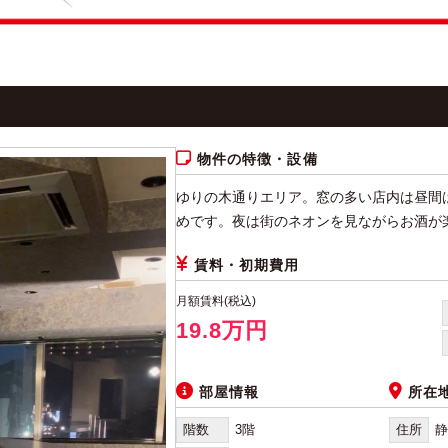
物件の特徴・設備
ゆりの木通りエリア。窓の多い店内は昼間
めです。夜は街のネオンを見ながらお酒が
賃料・初期費用
月額賃料(税込)
19.8万円
部屋情報
所在
階数
3階
住所
静